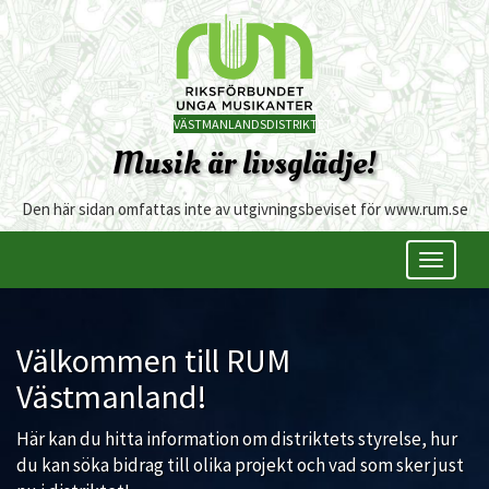
VÄSTMANLANDSDISTRIKTET
Musik är livsglädje!
Den här sidan omfattas inte av utgivningsbeviset för www.rum.se
Öppna/s
meny
Välkommen till RUM
Västmanland!
Här kan du hitta information om distriktets styrelse, hur
du kan söka bidrag till olika projekt och vad som sker just